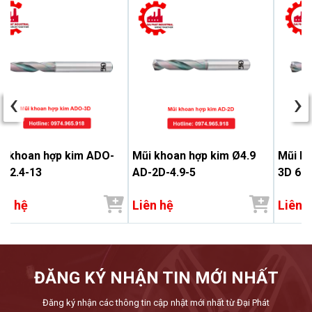
‹
›
i khoan hợp kim ADO-
Mũi khoan hợp kim Ø4.9
Mũi k
 12.4-13
AD-2D-4.9-5
3D 6.9
ên hệ
Liên hệ
Liên 
ĐĂNG KÝ NHẬN TIN MỚI NHẤT
Đăng ký nhận các thông tin cập nhật mới nhất từ Đại Phát