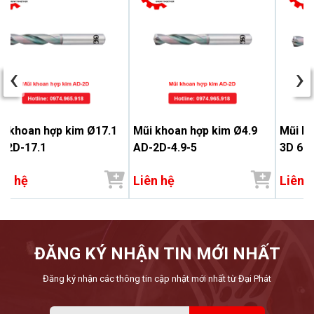
‹
›
i khoan hợp kim Ø17.1
Mũi khoan hợp kim Ø4.9
Mũi k
-2D-17.1
AD-2D-4.9-5
3D 6.9
ên hệ
Liên hệ
Liên 
ĐĂNG KÝ NHẬN TIN MỚI NHẤT
Đăng ký nhận các thông tin cập nhật mới nhất từ Đại Phát