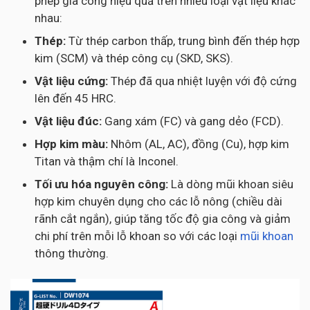
phép gia công hiệu quả trên nhiều loại vật liệu khác
nhau:
Thép:
Từ thép carbon thấp, trung bình đến thép hợp
kim (SCM) và thép công cụ (SKD, SKS).
Vật liệu cứng:
Thép đã qua nhiệt luyện với độ cứng
lên đến 45 HRC.
Vật liệu đúc:
Gang xám (FC) và gang dẻo (FCD).
Hợp kim màu:
Nhôm (AL, AC), đồng (Cu), hợp kim
Titan và thậm chí là Inconel.
Tối ưu hóa nguyên công:
Là dòng mũi khoan siêu
hợp kim chuyên dụng cho các lỗ nông (chiều dài
rãnh cắt ngắn), giúp tăng tốc độ gia công và giảm
chi phí trên mỗi lỗ khoan so với các loại
mũi khoan
thông thường.