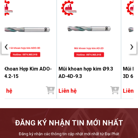
‹
›
i Khoan Hợp Kim ADO-
Mũi khoan hợp kim Ø9.3
Mũi k
 14.2-15
AD-4D-9.3
3D 6.9
ên hệ
Liên hệ
Liên 
ĐĂNG KÝ NHẬN TIN MỚI NHẤT
Đăng ký nhận các thông tin cập nhật mới nhất từ Đại Phát