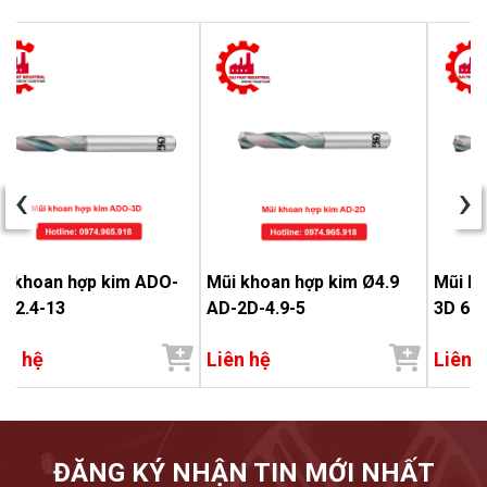
‹
›
i khoan hợp kim ADO-
Mũi khoan hợp kim Ø4.9
Mũi k
 12.4-13
AD-2D-4.9-5
3D 6.9
ên hệ
Liên hệ
Liên 
ĐĂNG KÝ NHẬN TIN MỚI NHẤT