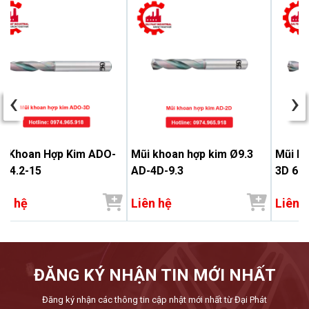
‹
›
i Khoan Hợp Kim ADO-
Mũi khoan hợp kim Ø9.3
Mũi k
 14.2-15
AD-4D-9.3
3D 6.9
ên hệ
Liên hệ
Liên 
ĐĂNG KÝ NHẬN TIN MỚI NHẤT
Đăng ký nhận các thông tin cập nhật mới nhất từ Đại Phát