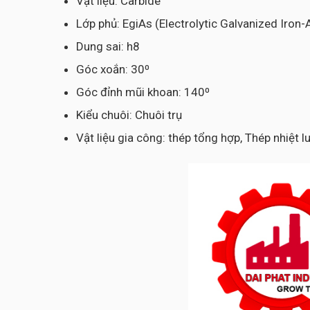
Vật liệu: Carbide
Lớp phủ: EgiAs (Electrolytic Galvanized Iron
Dung sai: h8
Góc xoắn: 30⁰
Góc đỉnh mũi khoan: 140⁰
Kiểu chuôi: Chuôi trụ
Vật liệu gia công: thép tổng hợp, Thép nhiệt 