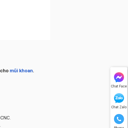
t cho
mũi khoan
.
Chat Face
Chat Zalo
 CNC.
:
Phone