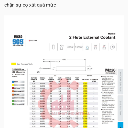
chặn sự cọ xát quá mức