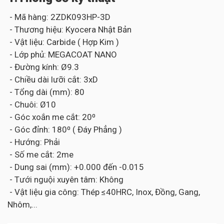
- Mã hàng: 2ZDK093HP-3D
- Thương hiệu: Kyocera Nhật Bản
- Vật liệu: Carbide ( Hợp Kim )
- Lớp phủ: MEGACOAT NANO
- Đường kính: Ø9.3
- Chiều dài lưỡi cắt: 3xD
- Tổng dài (mm): 80
- Chuôi: Ø10
- Góc xoắn me cắt: 20⁰
- Góc đỉnh: 180⁰ ( Đáy Phẳng )
- Hướng: Phải
- Số me cắt: 2me
- Dung sai (mm): +0.000 đến -0.015
- Tưới nguội xuyên tâm: Không
- Vật liệu gia công: Thép ≤40HRC, Inox, Đồng, Gang,
Nhôm,...