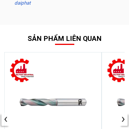
daiphat
SẢN PHẨM LIÊN QUAN
‹
›