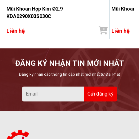
Mũi Khoan Hợp Kim Ø2.9
Mũi Khoan 
KDA0290X03S030C
Liên hệ
Liên hệ
ĐĂNG KÝ NHẬN TIN MỚI NHẤT
Đăng ký nhận các thông tin cập nhật mới nhất từ Đại Phát