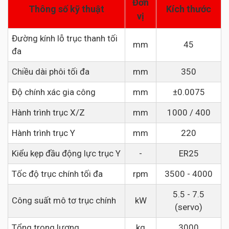
Đơn
Thông số kỹ thuật
Kích thước
vị
Đường kính lỗ trục thanh tối
mm
45
đa
Chiều dài phôi tối đa
mm
350
Độ chính xác gia công
mm
±0.0075
Hành trình trục X/Z
mm
1000 / 400
Hành trình trục Y
mm
220
Kiểu kẹp đầu động lực trục Y
-
ER25
Tốc độ trục chính tối đa
rpm
3500 - 4000
5.5 - 7.5
Công suất mô tơ trục chính
kW
(servo)
Tổng trọng lượng
kg
3000