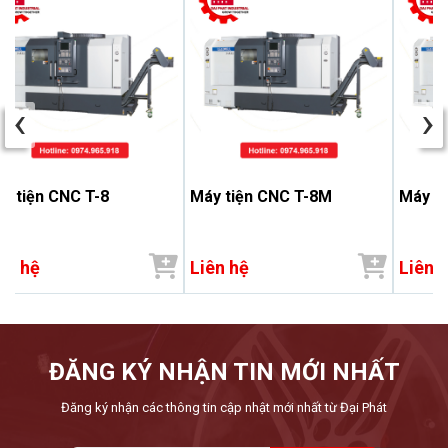
‹
›
y tiện CNC T-8
Máy tiện CNC T-8M
Máy ti
ên hệ
Liên hệ
Liên 
ĐĂNG KÝ NHẬN TIN MỚI NHẤT
Đăng ký nhận các thông tin cập nhật mới nhất từ Đại Phát