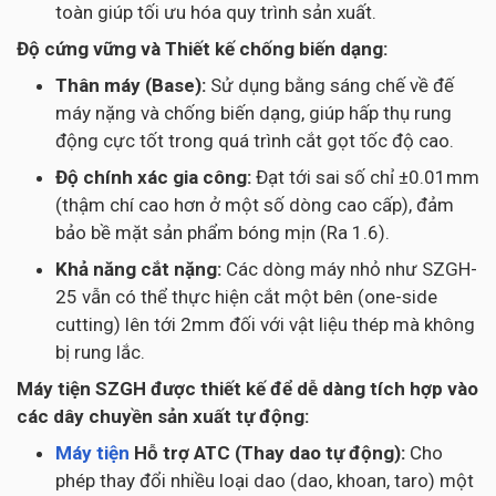
toàn giúp tối ưu hóa quy trình sản xuất.
Độ cứng vững và Thiết kế chống biến dạng:
Thân máy (Base):
Sử dụng bằng sáng chế về đế
máy nặng và chống biến dạng, giúp hấp thụ rung
động cực tốt trong quá trình cắt gọt tốc độ cao.
Độ chính xác gia công:
Đạt tới sai số chỉ ±0.01mm
(thậm chí cao hơn ở một số dòng cao cấp), đảm
bảo bề mặt sản phẩm bóng mịn (Ra 1.6).
Khả năng cắt nặng:
Các dòng máy nhỏ như SZGH-
25 vẫn có thể thực hiện cắt một bên (one-side
cutting) lên tới 2mm đối với vật liệu thép mà không
bị rung lắc.
Máy tiện SZGH được thiết kế để dễ dàng tích hợp vào
các dây chuyền sản xuất tự động:
Máy tiện
Hỗ trợ ATC (Thay dao tự động):
Cho
phép thay đổi nhiều loại dao (dao, khoan, taro) một