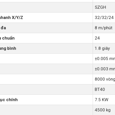
SZGH
nhanh X/Y/Z
32/32/24
 đa
8 m/phút
u chuẩn
24
ung bình
1.8 giây
±0.005 m
±0.003 m
8000 vòng
BT40
rục chính
7.5 KW
4500 kg