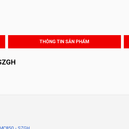
THÔNG TIN SẢN PHẨM
 SZGH
 VMC850 - SZGH