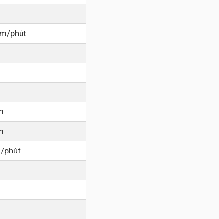
 m/phút
m
m
/phút