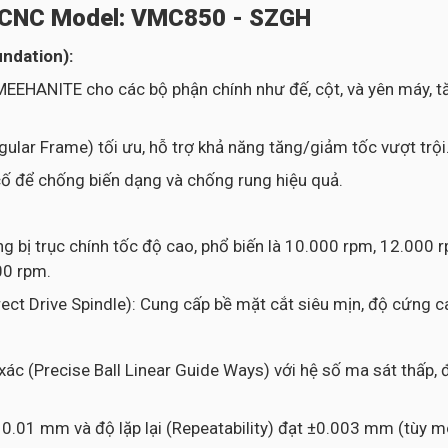
y CNC Model: VMC850 - SZGH
undation):
EEHANITE cho các bộ phận chính như đế, cột, và yên máy, t
ular Frame) tối ưu, hỗ trợ khả năng tăng/giảm tốc vượt trội
cố để chống biến dạng và chống rung hiệu quả.
g bị trục chính tốc độ cao, phổ biến là 10.000 rpm, 12.000 
00 rpm.
irect Drive Spindle): Cung cấp bề mặt cắt siêu mịn, độ cứng
xác (Precise Ball Linear Guide Ways) với hệ số ma sát thấp,
t 0.01 mm và độ lặp lại (Repeatability) đạt ±0.003 mm (tùy m