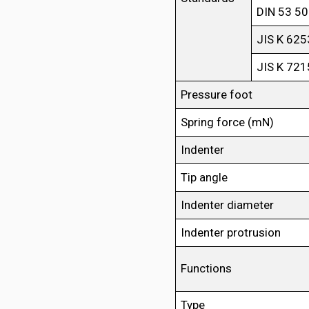
DIN 53 5
JIS K 625
JIS K 721
Pressure foot
Spring force (mN)
Indenter
Tip angle
Indenter diameter
Indenter protrusion
Functions
Type