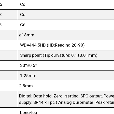
05
Có
3
Có
5
Có
ø18mm
WD=444.5HD (HD:Reading 20-90)
Sharp point (Tip curvature: 0.1±0.01mm)
30º±0.5º
1.25mm
2.5mm
Digital: Data hold, Zero -setting, SPC output, Po
supply: SR44 x 1pc.) Analog Durometer: Peak reta
Long-leg