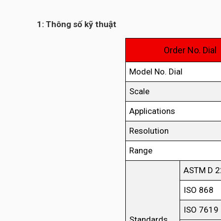
1: Thông số kỹ thuật
Order No. Dial
Model No. Dial
Scale
Applications
Resolution
Range
ASTM D 2
ISO 868
ISO 7619
Standards