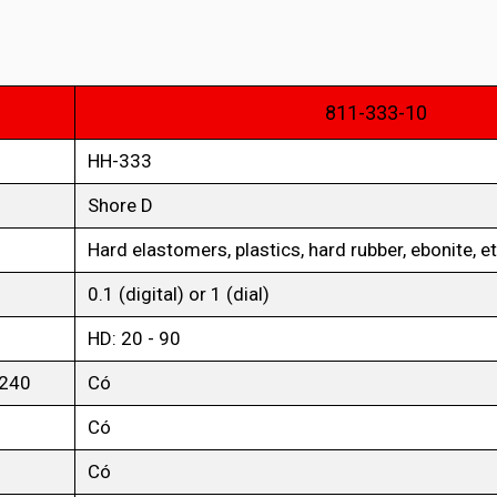
811-333-10
HH-333
Shore D
Hard elastomers, plastics, hard rubber, ebonite, et
0.1 (digital) or 1 (dial)
HD: 20 - 90
240
Có
Có
Có