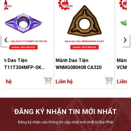
‹
›
nh Dao Tiện
Mảnh Dao Tiện
Mảnh 
CGT11T304MFP-SK
WNMG080408 CA320
VCMT1
1535
ên hệ
Liên hệ
Liên 
ĐĂNG KÝ NHẬN TIN MỚI NHẤT
Đăng ký nhận các thông tin cập nhật mới nhất từ Đại Phát