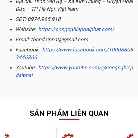
Địa chỉ: Thôn Yên Bệ – Xã Kim Chung – Huyện Hoài
Đức – TP. Hà Nội, Việt Nam
SĐT: 0974.965.918
Website:
https://congnghiepdaiphat.com/
Email: tbcndaiphat@gmail.com
Facebook:
https://www.facebook.com/10008808
3446366
Youtube:
https://www.youtube.com/@congnghiep
daiphat
SẢN PHẨM LIÊN QUAN