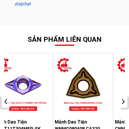
daiphat
SẢN PHẨM LIÊN QUAN
‹
›
nh Dao Tiện
Mảnh Dao Tiện
Mảnh 
CGT11T304MFP-SK
WNMG080408 CA320
CNMG