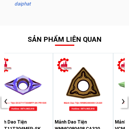
daiphat
SẢN PHẨM LIÊN QUAN
‹
›
nh Dao Tiện
Mảnh Dao Tiện
Mảnh 
CGT11T304MFP-SK
WNMG080408 CA320
VCMT1