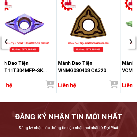
‹
›
nh Dao Tiện
Mảnh Dao Tiện
Mảnh 
CGT11T304MFP-SK
WNMG080408 CA320
VCMT1
1535
ên hệ
Liên hệ
Liên 
ĐĂNG KÝ NHẬN TIN MỚI NHẤT
Đăng ký nhận các thông tin cập nhật mới nhất từ Đại Phát