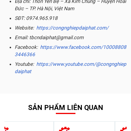
Địa chỉ: Thôn Yên Bệ – Xã Kim Chung – Huyện Hoài
Đức – TP. Hà Nội, Việt Nam
SĐT: 0974.965.918
Website:
https://congnghiepdaiphat.com/
Email: tbcndaiphat@gmail.com
Facebook:
https://www.facebook.com/10008808
3446366
Youtube:
https://www.youtube.com/@congnghiep
daiphat
SẢN PHẨM LIÊN QUAN