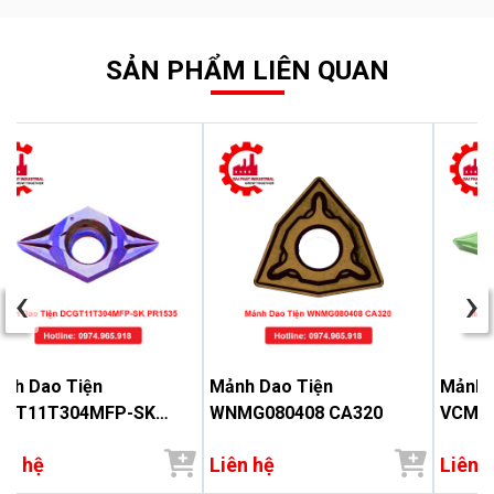
SẢN PHẨM LIÊN QUAN
‹
›
nh Dao Tiện
Mảnh Dao Tiện
Mảnh 
CGT11T304MFP-SK
WNMG080408 CA320
VCMT1
1535
ên hệ
Liên hệ
Liên 