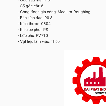
- Góc sau mảnh: 0⁰
- Số góc cắt: 6
- Công đoạn gia công: Medium-Roughing
- Bán kính dao: R0.8
- Kích thước: 0804
- Kiểu bẻ phoi: PS
- Lớp phủ: PV710
- Vật liệu làm việc: Thép