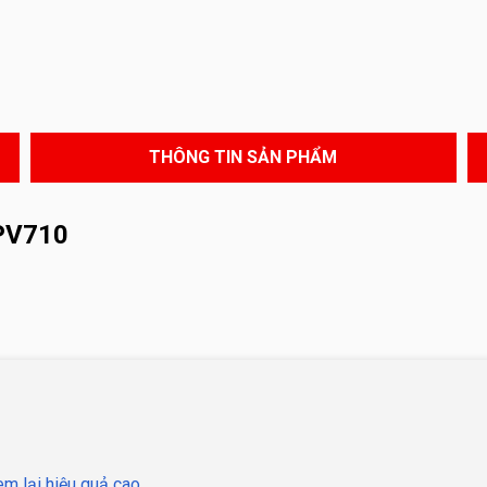
THÔNG TIN SẢN PHẨM
PV710
m lại hiệu quả cao