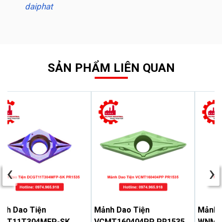
daiphat
SẢN PHẨM LIÊN QUAN
‹
›
nh Dao Tiện
Mảnh Dao Tiện
Mảnh 
CGT11T304MFP-SK
VCMT160404PP PR1535
WNMG