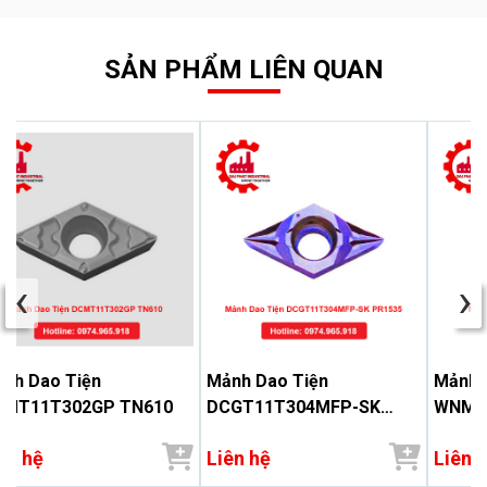
SẢN PHẨM LIÊN QUAN
‹
›
nh Dao Tiện
Mảnh Dao Tiện
Mảnh 
CMT11T302GP TN610
DCGT11T304MFP-SK
WNMG
PR1535
ên hệ
Liên hệ
Liên 