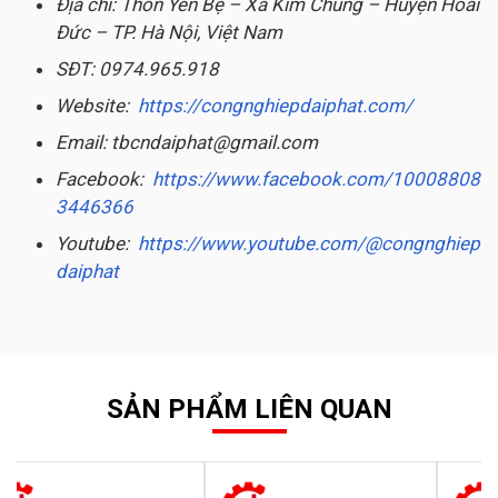
Địa chỉ: Thôn Yên Bệ – Xã Kim Chung – Huyện Hoài
Đức – TP. Hà Nội, Việt Nam
SĐT: 0974.965.918
Website:
https://congnghiepdaiphat.com/
Email: tbcndaiphat@gmail.com
Facebook:
https://www.facebook.com/10008808
3446366
Youtube:
https://www.youtube.com/@congnghiep
daiphat
SẢN PHẨM LIÊN QUAN