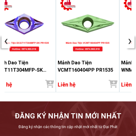
‹
›
nh Dao Tiện
Mảnh Dao Tiện
Mảnh 
CGT11T304MFP-SK
VCMT160404PP PR1535
WNMG
1535
ên hệ
Liên hệ
Liên 
ĐĂNG KÝ NHẬN TIN MỚI NHẤT
Đăng ký nhận các thông tin cập nhật mới nhất từ Đại Phát