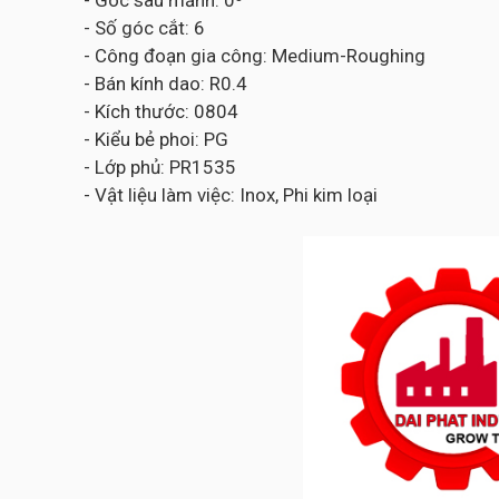
- Góc sau mảnh: 0⁰
- Số góc cắt: 6
- Công đoạn gia công: Medium-Roughing
- Bán kính dao: R0.4
- Kích thước: 0804
- Kiểu bẻ phoi: PG
- Lớp phủ: PR1535
- Vật liệu làm việc: Inox, Phi kim loại