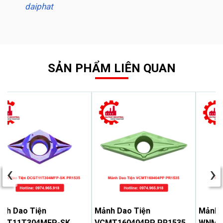
daiphat
SẢN PHẨM LIÊN QUAN
‹
›
nh Dao Tiện
Mảnh Dao Tiện
Mảnh 
CGT11T304MFP-SK
VCMT160404PP PR1535
WNMG