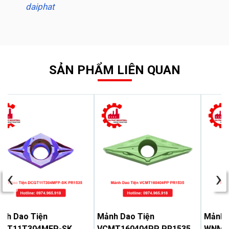
daiphat
SẢN PHẨM LIÊN QUAN
‹
›
nh Dao Tiện
Mảnh Dao Tiện
Mảnh 
CGT11T304MFP-SK
VCMT160404PP PR1535
WNMG