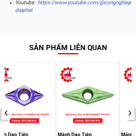
Youtube:
https://www.youtube.com/@congnghiep
daiphat
SẢN PHẨM LIÊN QUAN
‹
›
nh Dao Tiện
Mảnh Dao Tiện
Mảnh 