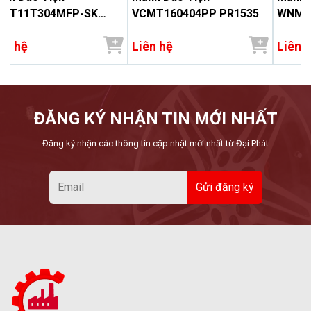
CGT11T304MFP-SK
VCMT160404PP PR1535
WNMG
1535
ên hệ
Liên hệ
Liên 
ĐĂNG KÝ NHẬN TIN MỚI NHẤT
Đăng ký nhận các thông tin cập nhật mới nhất từ Đại Phát