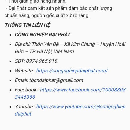
- Thời gian giao hàng nhanh.
- Đại Phát cam kết sản phẩm đảm bảo chất lượng
chuẩn hãng, nguồn gốc xuất xứ rõ ràng.
THÔNG TIN LIÊN HỆ
CÔNG NGHIỆP ĐẠI PHÁT
Địa chỉ: Thôn Yên Bệ – Xã Kim Chung – Huyện Hoài
Đức – TP. Hà Nội, Việt Nam
SĐT: 0974.965.918
Website:
https://congnghiepdaiphat.com/
Email: tbcndaiphat@gmail.com
Facebook:
https://www.facebook.com/10008808
3446366
Youtube:
https://www.youtube.com/@congnghiep
daiphat