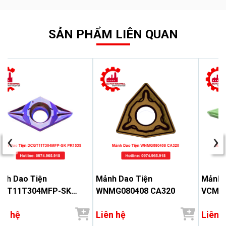
SẢN PHẨM LIÊN QUAN
‹
›
nh Dao Tiện
Mảnh Dao Tiện
Mảnh 
CGT11T304MFP-SK
WNMG080408 CA320
VCMT1
1535
ên hệ
Liên hệ
Liên 