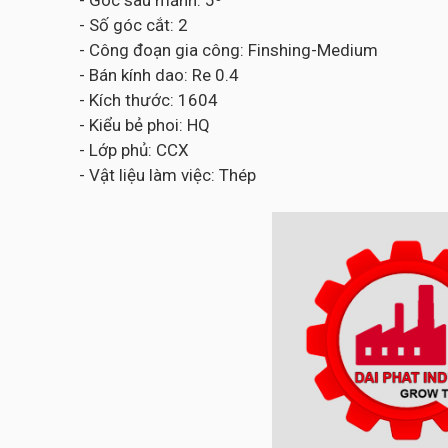
- Góc sau mảnh: 5⁰
- Số góc cắt: 2
- Công đoạn gia công: Finshing-Medium
- Bán kính dao: Re 0.4
- Kích thước: 1604
- Kiểu bẻ phoi: HQ
- Lớp phủ: CCX
- Vật liệu làm việc: Thép