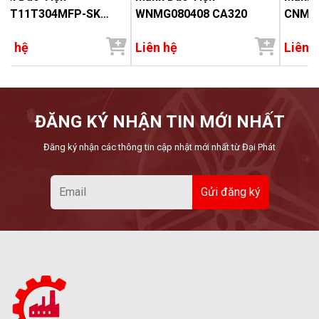
CGT11T304MFP-SK
WNMG080408 CA320
CNMG
1535
ên hệ
Liên hệ
Liên 
ĐĂNG KÝ NHẬN TIN MỚI NHẤT
Đăng ký nhận các thông tin cập nhật mới nhất từ Đại Phát