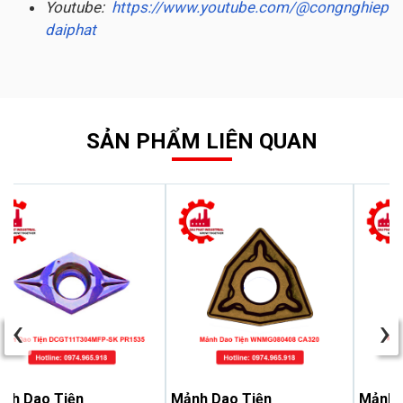
Youtube:
https://www.youtube.com/@congnghiep
daiphat
SẢN PHẨM LIÊN QUAN
‹
›
nh Dao Tiện
Mảnh Dao Tiện
Mảnh 