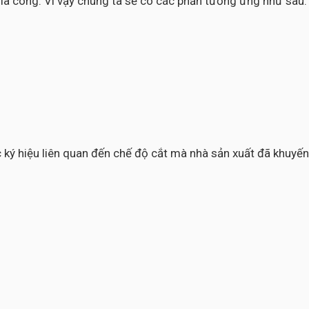
ia công. Vì vậy chúng ta sẽ có các phần tương ứng như sau:
các ký hiệu liên quan đến chế độ cắt mà nhà sản xuất đã khuy