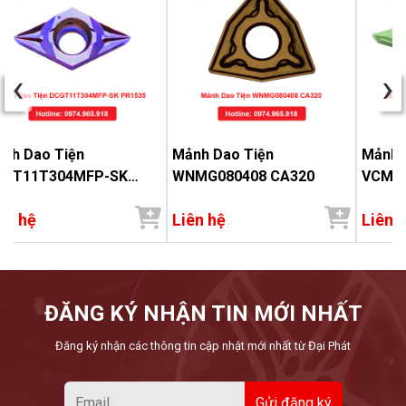
‹
›
nh Dao Tiện
Mảnh Dao Tiện
Mảnh 
CGT11T304MFP-SK
WNMG080408 CA320
VCMT1
1535
ên hệ
Liên hệ
Liên 
ĐĂNG KÝ NHẬN TIN MỚI NHẤT
Đăng ký nhận các thông tin cập nhật mới nhất từ Đại Phát