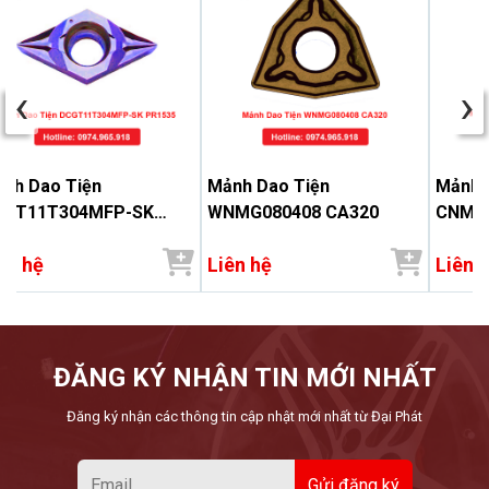
‹
›
nh Dao Tiện
Mảnh Dao Tiện
Mảnh 
CGT11T304MFP-SK
WNMG080408 CA320
CNMG
1535
ên hệ
Liên hệ
Liên 
ĐĂNG KÝ NHẬN TIN MỚI NHẤT
Đăng ký nhận các thông tin cập nhật mới nhất từ Đại Phát