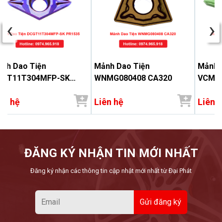
‹
›
nh Dao Tiện
Mảnh Dao Tiện
Mảnh 
CGT11T304MFP-SK
WNMG080408 CA320
VCMT1
1535
ên hệ
Liên hệ
Liên 
ĐĂNG KÝ NHẬN TIN MỚI NHẤT
Đăng ký nhận các thông tin cập nhật mới nhất từ Đại Phát