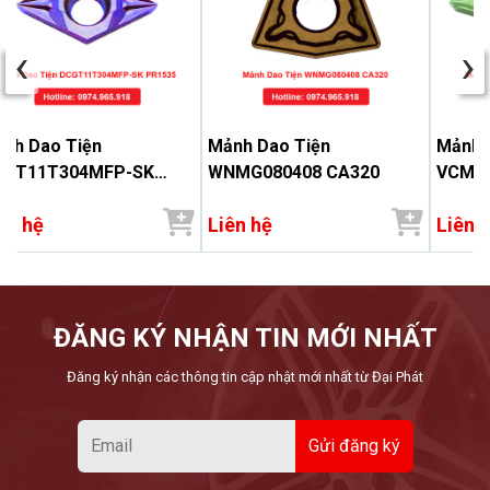
‹
›
nh Dao Tiện
Mảnh Dao Tiện
Mảnh 
CGT11T304MFP-SK
WNMG080408 CA320
VCMT1
1535
ên hệ
Liên hệ
Liên 
ĐĂNG KÝ NHẬN TIN MỚI NHẤT
Đăng ký nhận các thông tin cập nhật mới nhất từ Đại Phát