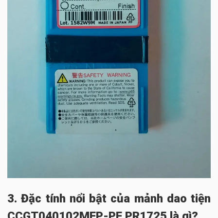
3. Đặc tính nổi bật của mảnh dao tiện
CCGT040102MFP-PF PR1725 là gì?