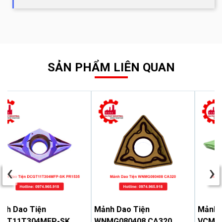
SẢN PHẨM LIÊN QUAN
‹
›
nh Dao Tiện
Mảnh Dao Tiện
Mảnh 
CGT11T304MFP-SK
WNMG080408 CA320
VCMT1