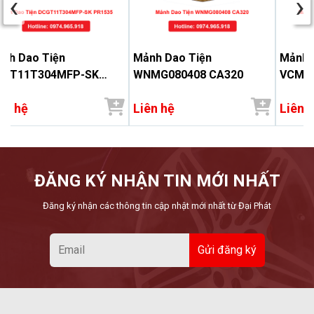
‹
›
nh Dao Tiện
Mảnh Dao Tiện
Mảnh 
CGT11T304MFP-SK
WNMG080408 CA320
VCMT1
1535
ên hệ
Liên hệ
Liên 
ĐĂNG KÝ NHẬN TIN MỚI NHẤT
Đăng ký nhận các thông tin cập nhật mới nhất từ Đại Phát