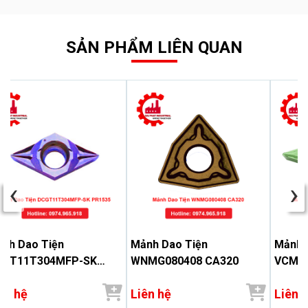
SẢN PHẨM LIÊN QUAN
‹
›
nh Dao Tiện
Mảnh Dao Tiện
Mảnh 
CGT11T304MFP-SK
WNMG080408 CA320
VCMT1
1535
ên hệ
Liên hệ
Liên 