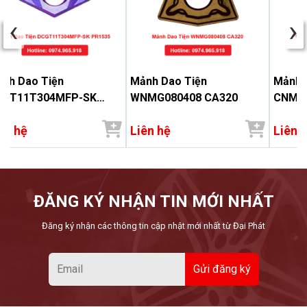
‹
›
nh Dao Tiện
Mảnh Dao Tiện
Mảnh 
CGT11T304MFP-SK
WNMG080408 CA320
CNMG
1535
ên hệ
Liên hệ
Liên 
ĐĂNG KÝ NHẬN TIN MỚI NHẤT
Đăng ký nhận các thông tin cập nhật mới nhất từ Đại Phát