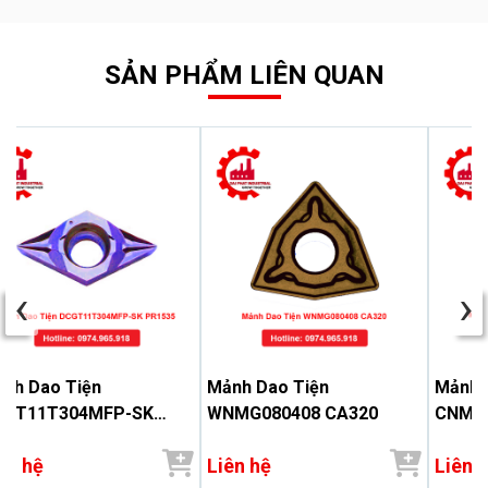
SẢN PHẨM LIÊN QUAN
‹
›
nh Dao Tiện
Mảnh Dao Tiện
Mảnh 
CGT11T304MFP-SK
WNMG080408 CA320
CNMG
1535
ên hệ
Liên hệ
Liên 