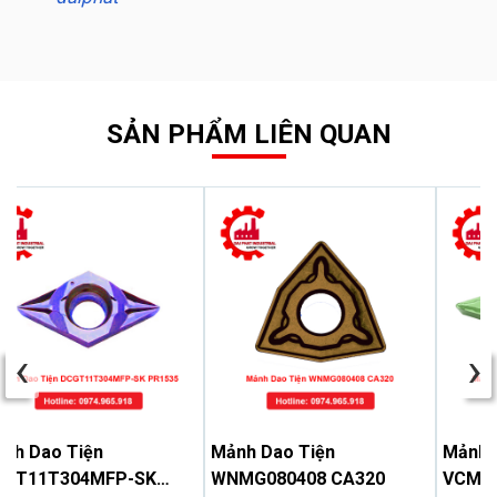
SẢN PHẨM LIÊN QUAN
‹
›
nh Dao Tiện
Mảnh Dao Tiện
Mảnh 
CGT11T304MFP-SK
WNMG080408 CA320
VCMT1