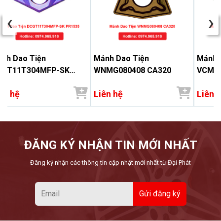
‹
›
nh Dao Tiện
Mảnh Dao Tiện
Mảnh 
CGT11T304MFP-SK
WNMG080408 CA320
VCMT1
1535
ên hệ
Liên hệ
Liên 
ĐĂNG KÝ NHẬN TIN MỚI NHẤT
Đăng ký nhận các thông tin cập nhật mới nhất từ Đại Phát