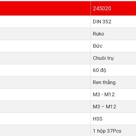
245020
DIN 352
Ruko
Đức
Chuôi trụ
60 độ
Ren thẳng
M3 - M12
M3 – M12
HSS
1 hộp 37Pcs