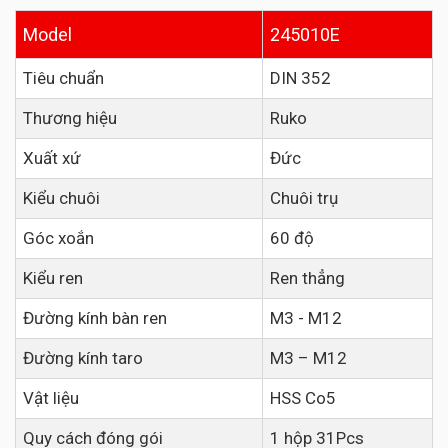
Model
245010E
Tiêu chuẩn
DIN 352
Thương hiệu
Ruko
Xuất xứ
Đức
Kiểu chuôi
Chuôi trụ
Góc xoắn
60 độ
Kiểu ren
Ren thẳng
Đường kính bàn ren
M3 - M12
Đường kính taro
M3 – M12
Vật liệu
HSS Co5
Quy cách đóng gói
1 hộp 31Pcs