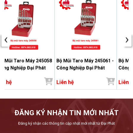
‹
›
ộ Mũi Taro Máy 245058
Bộ Mũi Taro Máy 245061 -
Bộ Mũi
Công Nghiệp Đại Phát
Công Nghiệp Đại Phát
Công N
ên hệ
Liên hệ
Liên 
ĐĂNG KÝ NHẬN TIN MỚI NHẤT
Đăng ký nhận các thông tin cập nhật mới nhất từ Đại Phát